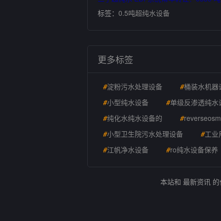
标签：
0.5吨超纯水设备
更多标签
#
淀粉污水处理设备
#
桶装水机器
#
小型纯水设备
#
单级反渗透纯水
#
纯化水纯水设备的
#
reverseo
#
小型卫生院污水处理设备
#
工业
#
江帆净水设备
#
ro纯水设备保养
本站和 最新资讯 