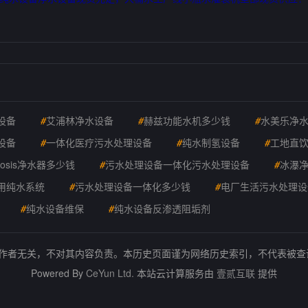
设备
#
艾浦林净水设备
#
赫兹功能水机多少钱
#
水美乐净
设备
#
一体化医疗污水处理设备
#
纯水制氢设备
#
工地直
smosis净水器多少钱
#
污水处理设备一体化污水处理设备
#
冰瀑
用纯水系统
#
污水处理设备一体化多少钱
#
电厂生活污水处理设
#
纯水设备维保
#
纯水设备反渗透阻垢剂
的作者无关，不对其内容负责。本历史页面谨为网络历史索引，不代表被
Powered By
CeYun Ltd.
本站云计算服务由
壹贰互联
提供