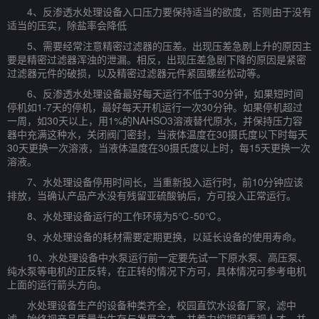
4、反渗透水处理设备入口压力要保持适当的欲度，否则由于没有
适当的压实，除盐率会降低
5、需要经常注意精密过滤器的压差。出现压差急剧上升的原因主
要是精密过滤器浑浊的泄漏。相反，出现压差急剧下降的原因是紧密
过滤器元件的破损，以及精密过滤器元件紧固螺丝松动等。
6、反渗透水处理设备最好每天运行不低于30分钟，如果短时间
停机如1-7天的停机，最好每天开机运行一次30分钟。如果停机超过
一周，如30天以上，用1%的NAHSO3溶液替代原水，并保持压力容
器中充满这种水，关闭阀门密封，当液体温度在30摄氏度以下时每天
30天更换一次溶液，当液体温度在30摄氏度以上时，每15天更换一次
溶液。
7、水处理设备停用时间长，当重新投入运行时，前10分钟应该
排放，当确认产品产水没有残留亚硫酸钠后，方可投入正常运行。
8、水处理设备运行的工作环境为5℃-50℃。
9、水处理设备的耗材需要定期更换，以延长设备的使用寿命。
10、水处理设备中水泵运行前一定要先试一下原水泵、高压泵、
纯水泵等电机的正反转，在正转的情况下方可，具体情况可参考电机
上面的运行箭头方向。
水处理设备生产的设备种类齐全，校园直饮水设备厂家，滤中
滤，始终视产品质量为生存与发展之本，并着力挖掘和重视人才。并