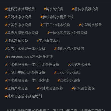
#
淀粉污水处理设备
#
纯水制设备
#
桶装水机器设备
#
艾浦林净水设备
#
赫兹功能水机多少钱
#
水美乐净水设备
#
广西工业纯水设备
#
小型纯水设备
#
单级反渗透纯水设备
#
一体化医疗污水处理设备
#
纯水制氢设备
#
工地直饮水机
#
饭店污水处理一体化设备
#
纯化水纯水设备的
#
reverseosmosis净水器多少钱
#
污水处理设备一体化污水处理设备
#
冰瀑净水设备
#
小型卫生院污水处理设备
#
工业用纯水系统
#
污水处理设备一体化多少钱
#
安徽纯水设备
#
江帆净水设备
#
ro纯水设备保养
#
纯水设备维保
#
纯水设备反渗透阻垢剂
本站和 最新资讯 的作者无关，不对其内容负责。本历史页面谨为